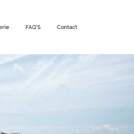
erie
FAQ'S
Contact