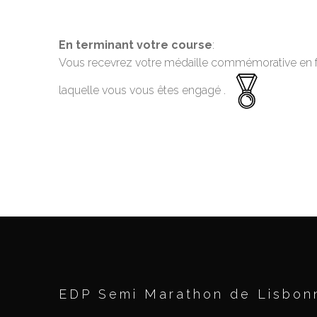
En terminant votre course
:
Vous recevrez votre médaille commémorative en fran
laquelle vous vous êtes engagé .
EDP Semi Marathon de Lisbon