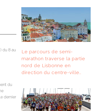
)
du 8 au
Le parcours de semi-
marathon traverse la partie
nord de Lisbonne en
direction du centre-ville..
ement du
me
e dernier