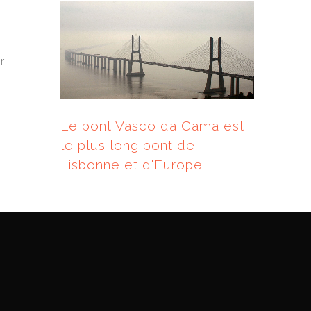
r
Le pont Vasco da Gama est
le plus long pont de
Lisbonne et d'Europe